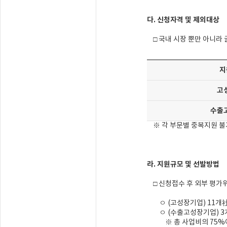
다. 신청자격 및 제외대상
□ 국내 시장 뿐만 아니라 
지
고
수출
※ 각 부문별 중복지원 불가
라. 지원규모 및 선발방법
□ 신청접수 후 외부 평가
ㅇ (고성장기업) 11개社(
ㅇ (수출고성장기업) 3개社
※ 총 사업비의 75%이