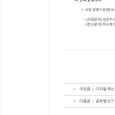
사. 안내 및 문의처
ㅇ 사업 운영기관(한국소
- (사업문의) 심은지 과장(02
- (전산문의) 최수현 연구원(0
이전글
디지털 혁신
다음글
글로벌 ICT 