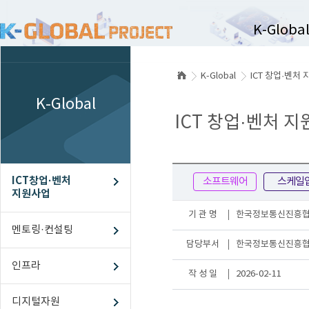
K-Globa
K-Global
ICT 창업·벤처
ICT창업·벤
K-Global
멘토링
ICT 창업·벤처 
인프라
디지털자원
ICT창업·벤처
스케일업
소프트웨어
스케일
지원사업
해외진출
기 관 명
한국정보통신진흥협회(
멘토링·컨설팅
담당부서
한국정보통신진흥
인프라
작 성 일
2026-02-11
디지털자원