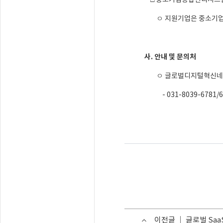
□ 중소기업통합관리시스템 지
ㅇ 지원기업은 중소기업통합
사. 안내 및 문의처
ㅇ 글로벌디지털혁신네트
- 031-8039-6781/673
이전글
글로벌 Sa