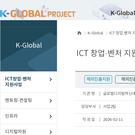
K-Globa
K-Global
ICT 창업·벤처
ICT창업·벤
K-Global
멘토링
ICT 창업·벤처 
인프라
디지털자원
ICT창업·벤처
스케일업
해외진출지원
해외진
지원사업
해외진출
기 관 명
글로벌디지털혁신
멘토링·컨설팅
담당부서
사업2팀
인프라
작 성 일
2026-02-11
디지털자원