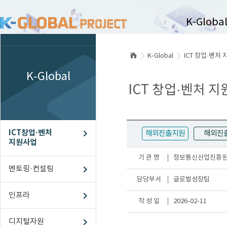
K-Globa
K-Global
ICT 창업·벤처
ICT창업·벤
K-Global
멘토링
ICT 창업·벤처 
인프라
디지털자원
ICT창업·벤처
스케일업
해외진출지원
해외진
지원사업
해외진출
기 관 명
정보통신산업진흥원(N
멘토링·컨설팅
담당부서
글로벌성장팀
인프라
작 성 일
2026-02-11
디지털자원