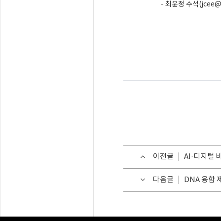
- 최윤정 수석(jcee@nip
이전글
AI·디지털
다음글
DNA 융합